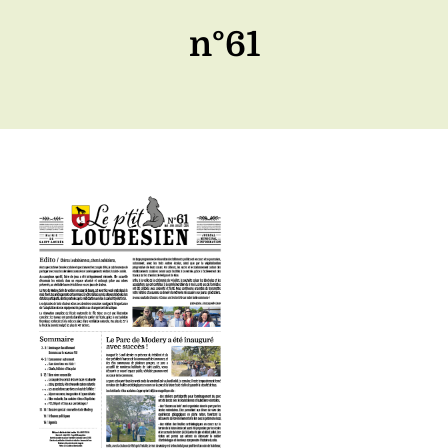
n°61
Voir
l'image
agrandie