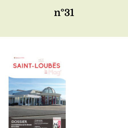
n°31
Voir
l'image
agrandie