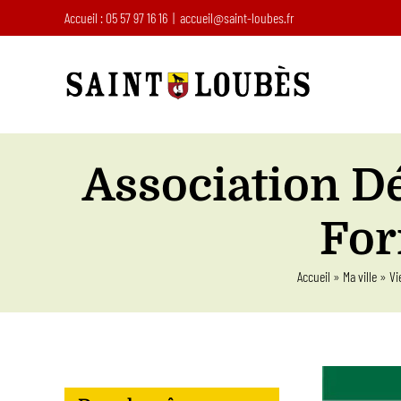
Passer
Accueil : 05 57 97 16 16
|
accueil@saint-loubes.fr
au
contenu
Association Dé
For
Accueil
»
Ma ville
»
Vi