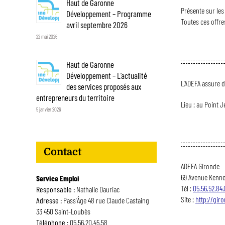
Haut de Garonne
Présente sur les 
Développement – Programme
Toutes ces offre
avril septembre 2026
22 mai 2026
Haut de Garonne
Développement – L’actualité
L’ADEFA assure 
des services proposés aux
entrepreneurs du territoire
Lieu : au Point 
5 janvier 2026
Contact
ADEFA Gironde
69 Avenue Kenne
Service Emploi
Tél :
05.56.52.84.
Responsable :
Nathalie Dauriac
Site :
http://gir
Adresse :
Pass'Âge 48 rue Claude Castaing
33 450 Saint-Loubès
Téléphone :
05.56.20.45.58