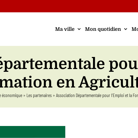
Ma ville
Mon quotidien
Mo
partementale pour
mation en Agricul
e économique
»
Les partenaires
»
Association Départementale pour l’Emploi et la Fo