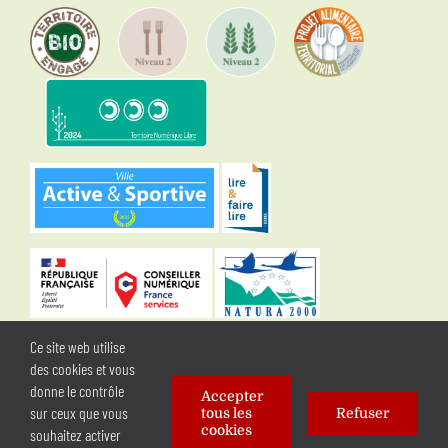
Ce site web utilise
Mentions légales
|
Plan du site
des cookies et vous
|
Politique de gestion des données personnelles
donne le contrôle
Accepter
|
Accessibilité : partiellement conforme
sur ceux que vous
tous les
Refuser
cookies
souhaitez activer